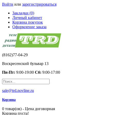
Войти
или
зарегистрироваться
Закладки (0)
Личный кабинет
Корзина покупок
Оформление заказа
(8162)77-04-29
Воскресенский бульвар 13
Пн-Пт:
9:00-19:00
Сб:
9:00-17:00
sale@trd.novline.ru
Корзина
0 товар(ов) - Цена договорная
Корзина пуста!