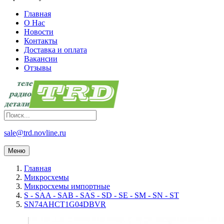
Главная
О Нас
Новости
Контакты
Доставка и оплата
Вакансии
Отзывы
sale@trd.novline.ru
Меню
Главная
Микросхемы
Микросхемы импортные
S - SAA - SAB - SAS - SD - SE - SM - SN - ST
SN74AHCT1G04DBVR