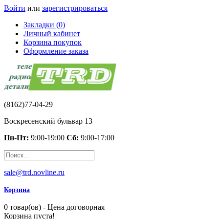
Войти
или
зарегистрироваться
Закладки (0)
Личный кабинет
Корзина покупок
Оформление заказа
(8162)77-04-29
Воскресенский бульвар 13
Пн-Пт:
9:00-19:00
Сб:
9:00-17:00
sale@trd.novline.ru
Корзина
0 товар(ов) - Цена договорная
Корзина пуста!