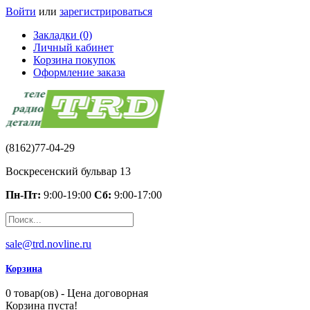
Войти
или
зарегистрироваться
Закладки (0)
Личный кабинет
Корзина покупок
Оформление заказа
(8162)77-04-29
Воскресенский бульвар 13
Пн-Пт:
9:00-19:00
Сб:
9:00-17:00
sale@trd.novline.ru
Корзина
0 товар(ов) - Цена договорная
Корзина пуста!