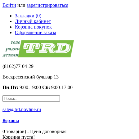
Войти
или
зарегистрироваться
Закладки (0)
Личный кабинет
Корзина покупок
Оформление заказа
(8162)77-04-29
Воскресенский бульвар 13
Пн-Пт:
9:00-19:00
Сб:
9:00-17:00
sale@trd.novline.ru
Корзина
0 товар(ов) - Цена договорная
Корзина пуста!