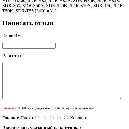
HDC-TM60, SDR-H85, SDR-H85A, SDR-H85K, SDR-H85S,
SDR-S50, SDR-S50A, SDR-S50K, SDR-S50N, SDR-T50, SDR-
T50K, SDR-T55 [3400mAh]
Написать отзыв
Ваше Имя:
Ваш отзыв:
Внимание:
HTML не поддерживается! Используйте обычный текст.
Оценка:
Плохо
Хорошо
Введите код, указанный на картинке: