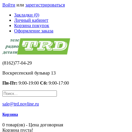
Войти
или
зарегистрироваться
Закладки (0)
Личный кабинет
Корзина покупок
Оформление заказа
(8162)77-04-29
Воскресенский бульвар 13
Пн-Пт:
9:00-19:00
Сб:
9:00-17:00
sale@trd.novline.ru
Корзина
0 товар(ов) - Цена договорная
Корзина пуста!