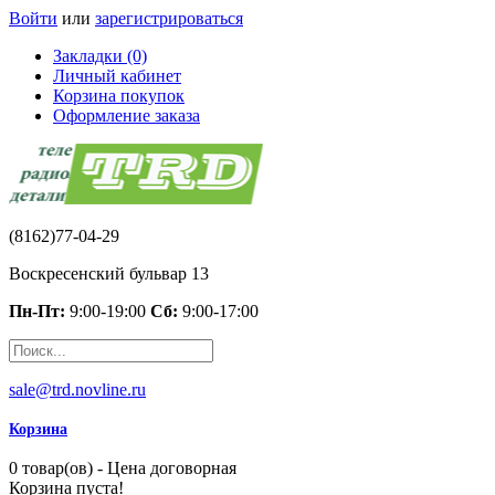
Войти
или
зарегистрироваться
Закладки (0)
Личный кабинет
Корзина покупок
Оформление заказа
(8162)77-04-29
Воскресенский бульвар 13
Пн-Пт:
9:00-19:00
Сб:
9:00-17:00
sale@trd.novline.ru
Корзина
0 товар(ов) - Цена договорная
Корзина пуста!