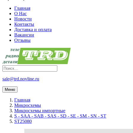
Главная
О Нас
Новости
Контакты
Доставка и оплата
Вакансии
Отзывы
sale@trd.novline.ru
Меню
Главная
Микросхемы
Микросхемы импортные
S - SAA - SAB - SAS - SD - SE - SM - SN - ST
ST25080