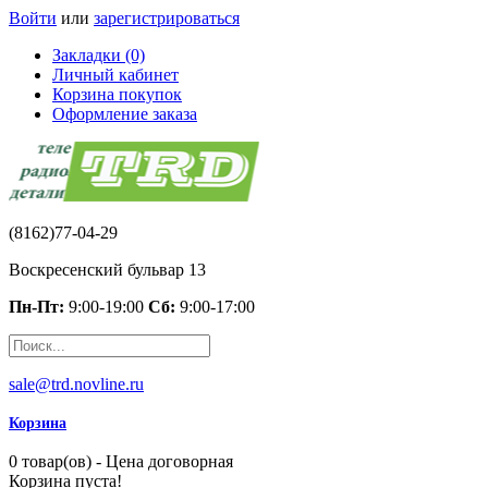
Войти
или
зарегистрироваться
Закладки (0)
Личный кабинет
Корзина покупок
Оформление заказа
(8162)77-04-29
Воскресенский бульвар 13
Пн-Пт:
9:00-19:00
Сб:
9:00-17:00
sale@trd.novline.ru
Корзина
0 товар(ов) - Цена договорная
Корзина пуста!