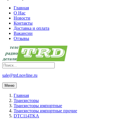
Главная
О Нас
Новости
Контакты
Доставка и оплата
Вакансии
Отзывы
sale@trd.novline.ru
Меню
Главная
Транзисторы
Транзисторы импортные
Транзисторы импортные прочие
DTC114TKA