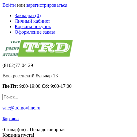
Войти
или
зарегистрироваться
Закладки (0)
Личный кабинет
Корзина покупок
Оформление заказа
(8162)77-04-29
Воскресенский бульвар 13
Пн-Пт:
9:00-19:00
Сб:
9:00-17:00
sale@trd.novline.ru
Корзина
0 товар(ов) - Цена договорная
Корзина пуста!