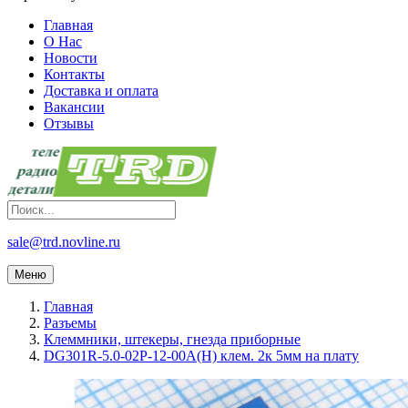
Главная
О Нас
Новости
Контакты
Доставка и оплата
Вакансии
Отзывы
sale@trd.novline.ru
Меню
Главная
Разъемы
Клеммники, штекеры, гнезда приборные
DG301R-5.0-02P-12-00A(H) клем. 2к 5мм на плату