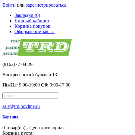
Войти
или
зарегистрироваться
Закладки (0)
Личный кабинет
Корзина покупок
Оформление заказа
(8162)77-04-29
Воскресенский бульвар 13
Пн-Пт:
9:00-19:00
Сб:
9:00-17:00
sale@trd.novline.ru
Корзина
0 товар(ов) - Цена договорная
Корзина пуста!