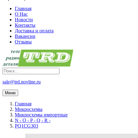
Главная
О Нас
Новости
Контакты
Доставка и оплата
Вакансии
Отзывы
sale@trd.novline.ru
Меню
Главная
Микросхемы
Микросхемы импортные
N - O - P - Q - R -
PQ1CG303