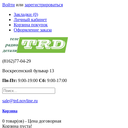
Войти
или
зарегистрироваться
Закладки (0)
Личный кабинет
Корзина покупок
Оформление заказа
(8162)77-04-29
Воскресенский бульвар 13
Пн-Пт:
9:00-19:00
Сб:
9:00-17:00
sale@trd.novline.ru
Корзина
0 товар(ов) - Цена договорная
Корзина пуста!