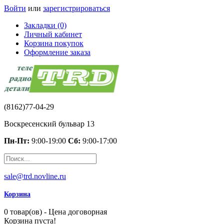
Войти
или
зарегистрироваться
Закладки (0)
Личный кабинет
Корзина покупок
Оформление заказа
(8162)77-04-29
Воскресенский бульвар 13
Пн-Пт:
9:00-19:00
Сб:
9:00-17:00
sale@trd.novline.ru
Корзина
0 товар(ов) - Цена договорная
Корзина пуста!