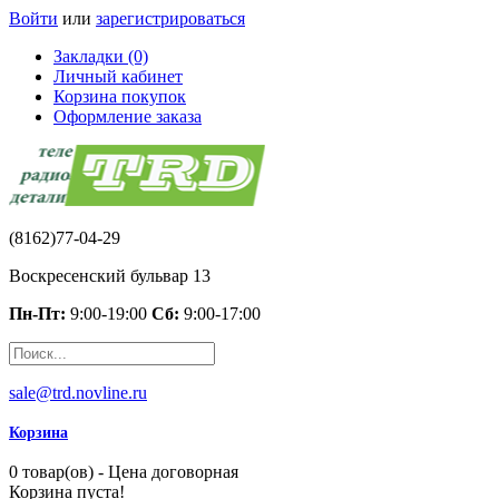
Войти
или
зарегистрироваться
Закладки (0)
Личный кабинет
Корзина покупок
Оформление заказа
(8162)77-04-29
Воскресенский бульвар 13
Пн-Пт:
9:00-19:00
Сб:
9:00-17:00
sale@trd.novline.ru
Корзина
0 товар(ов) - Цена договорная
Корзина пуста!