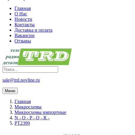
Главная
О Нас
Новости
Контакты
Доставка и оплата
Вакансии
Отзывы
sale@trd.novline.ru
Меню
Главная
Микросхемы
Микросхемы импортные
N - O - P - Q - R -
PT2399