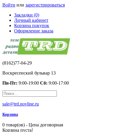
Войти
или
зарегистрироваться
Закладки (0)
Личный кабинет
Корзина покупок
Оформление заказа
(8162)77-04-29
Воскресенский бульвар 13
Пн-Пт:
9:00-19:00
Сб:
9:00-17:00
sale@trd.novline.ru
Корзина
0 товар(ов) - Цена договорная
Корзина пуста!