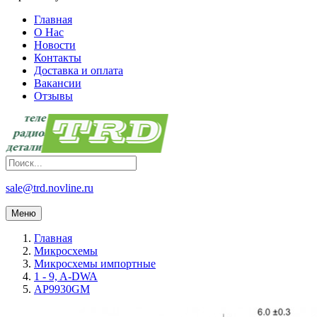
Главная
О Нас
Новости
Контакты
Доставка и оплата
Вакансии
Отзывы
sale@trd.novline.ru
Меню
Главная
Микросхемы
Микросхемы импортные
1 - 9, A-DWA
AP9930GM