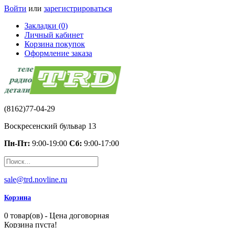
Войти
или
зарегистрироваться
Закладки (0)
Личный кабинет
Корзина покупок
Оформление заказа
(8162)77-04-29
Воскресенский бульвар 13
Пн-Пт:
9:00-19:00
Сб:
9:00-17:00
sale@trd.novline.ru
Корзина
0 товар(ов) - Цена договорная
Корзина пуста!