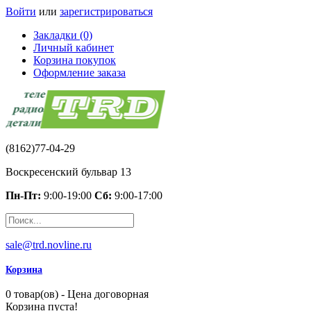
Войти
или
зарегистрироваться
Закладки (0)
Личный кабинет
Корзина покупок
Оформление заказа
(8162)77-04-29
Воскресенский бульвар 13
Пн-Пт:
9:00-19:00
Сб:
9:00-17:00
sale@trd.novline.ru
Корзина
0 товар(ов) - Цена договорная
Корзина пуста!