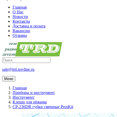
Главная
О Нас
Новости
Контакты
Доставка и оплата
Вакансии
Отзывы
sale@trd.novline.ru
Меню
Главная
Приборы и инструмент
Инструмент
Клещи для обжима
CP-236DR губки сменные ProsKit