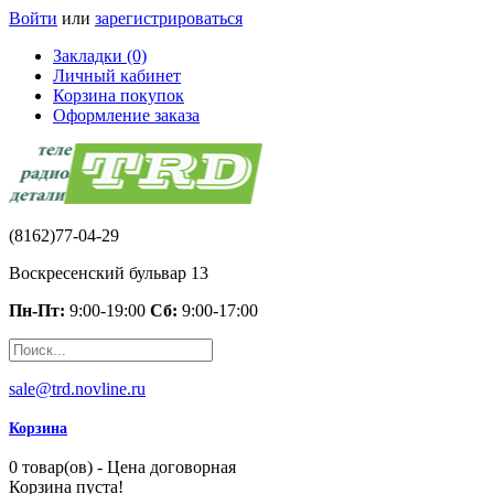
Войти
или
зарегистрироваться
Закладки (0)
Личный кабинет
Корзина покупок
Оформление заказа
(8162)77-04-29
Воскресенский бульвар 13
Пн-Пт:
9:00-19:00
Сб:
9:00-17:00
sale@trd.novline.ru
Корзина
0 товар(ов) - Цена договорная
Корзина пуста!