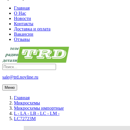
Главная
О Нас
Новости
Контакты
Доставка и оплата
Вакансии
Отзывы
sale@trd.novline.ru
Меню
Главная
Микросхемы
Микросхемы импортные
L - LA - LB - LC - LM -
LC72723M