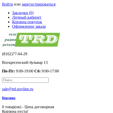
Войти
или
зарегистрироваться
Закладки (0)
Личный кабинет
Корзина покупок
Оформление заказа
(8162)77-04-29
Воскресенский бульвар 13
Пн-Пт:
9:00-19:00
Сб:
9:00-17:00
sale@trd.novline.ru
Корзина
0 товар(ов) - Цена договорная
Корзина пуста!