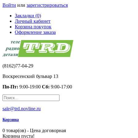
Войти
или
зарегистрироваться
Закладки (0)
Личный кабинет
Корзина покупок
Оформление заказа
(8162)77-04-29
Воскресенский бульвар 13
Пн-Пт:
9:00-19:00
Сб:
9:00-17:00
sale@trd.novline.ru
Корзина
0 товар(ов) - Цена договорная
Корзина пуста!