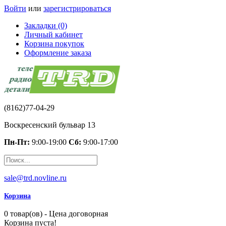
Войти
или
зарегистрироваться
Закладки (0)
Личный кабинет
Корзина покупок
Оформление заказа
(8162)77-04-29
Воскресенский бульвар 13
Пн-Пт:
9:00-19:00
Сб:
9:00-17:00
sale@trd.novline.ru
Корзина
0 товар(ов) - Цена договорная
Корзина пуста!