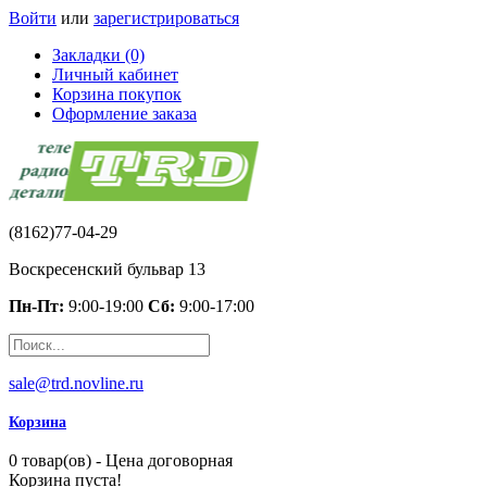
Войти
или
зарегистрироваться
Закладки (0)
Личный кабинет
Корзина покупок
Оформление заказа
(8162)77-04-29
Воскресенский бульвар 13
Пн-Пт:
9:00-19:00
Сб:
9:00-17:00
sale@trd.novline.ru
Корзина
0 товар(ов) - Цена договорная
Корзина пуста!