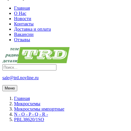
Главная
О Нас
Новости
Контакты
Доставка и оплата
Вакансии
Отзывы
sale@trd.novline.ru
Меню
Главная
Микросхемы
Микросхемы импортные
N - O - P - Q - R -
PBL38620/1SO