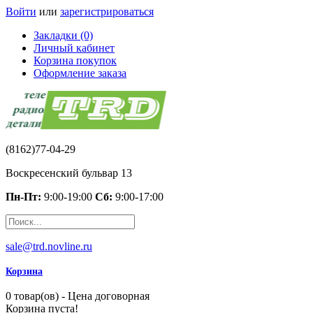
Войти
или
зарегистрироваться
Закладки (0)
Личный кабинет
Корзина покупок
Оформление заказа
(8162)77-04-29
Воскресенский бульвар 13
Пн-Пт:
9:00-19:00
Сб:
9:00-17:00
sale@trd.novline.ru
Корзина
0 товар(ов) - Цена договорная
Корзина пуста!