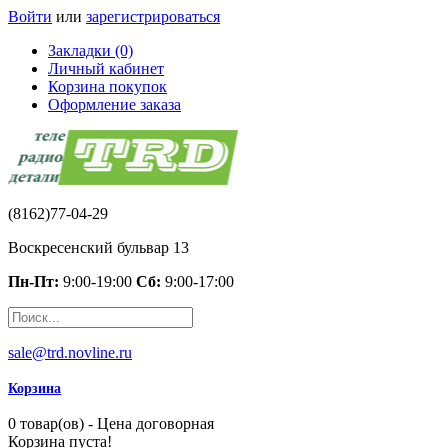
Войти
или
зарегистрироваться
Закладки (0)
Личный кабинет
Корзина покупок
Оформление заказа
(8162)77-04-29
Воскресенский бульвар 13
Пн-Пт:
9:00-19:00
Сб:
9:00-17:00
sale@trd.novline.ru
Корзина
0 товар(ов) - Цена договорная
Корзина пуста!