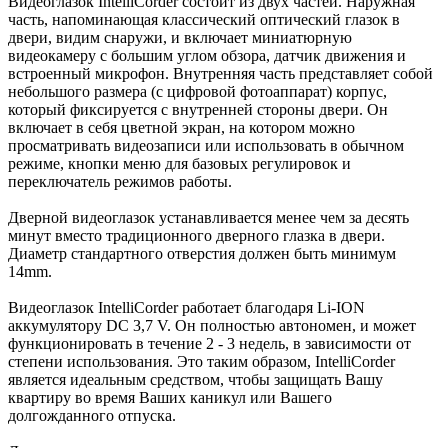
Видеоглазок IntelliCorder состоит из двух частей. Наружная
часть, напоминающая классический оптический глазок в
двери, видим снаружи, и включает миниатюрную
видеокамеру с большим углом обзора, датчик движения и
встроенный микрофон. Внутренняя часть представляет собой
небольшого размера (с цифровой фотоаппарат) корпус,
который фиксируется с внутренней стороны двери. Он
включает в себя цветной экран, на котором можно
просматривать видеозаписи или использовать в обычном
режиме, кнопки меню для базовых регулировок и
переключатель режимов работы.
Дверной видеоглазок устанавливается менее чем за десять
минут вместо традиционного дверного глазка в двери.
Диаметр стандартного отверстия должен быть минимум
14mm.
Видеоглазок IntelliCorder работает благодаря Li-ION
аккумулятору DC 3,7 V. Он полностью автономен, и может
функционировать в течение 2 - 3 недель, в зависимости от
степени использования. Это таким образом, IntelliCorder
является идеальным средством, чтобы защищать Вашу
квартиру во время Ваших каникул или Вашего
долгожданного отпуска.