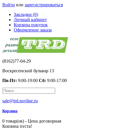
Войти
или
зарегистрироваться
Закладки (0)
Личный кабинет
Корзина покупок
Оформление заказа
(8162)77-04-29
Воскресенский бульвар 13
Пн-Пт:
9:00-19:00
Сб:
9:00-17:00
sale@trd.novline.ru
Корзина
0 товар(ов) - Цена договорная
Корзина пуста!