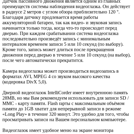
Датчик пассивного движения является одним из главных
преимуществ системы наблюдения видеоглазка. Он действует
в радиусе 2 метров с углом обзора приблизительно 120 °.
Благодаря датчику продлевается время работы
аккумуляторной батареи, так как видео- и звуковая запись
начинается только тогда, когда что-то происходит перед
дверью. При каждом срабатывании система видеоглазка
последовательно произведёт запись с минимальным
интервалом временем записи 5 или 10 секунд (по выбору).
Кроме того, запись может длиться после прекращения
движения перед дверью в течение 5 или 10 секунд (на выбор),
после чего автоматически прекратится.
Камера видеоглазка может производиться видеозапись в
форматах AVI, MPEG 4 со звуком высокого качества
(кодировка DivX 5,0).
Дверной видеоглазок IntelliCorder имеет внутреннюю память
28MВ, но мы Вам рекомендуем использовать для записи SD /
MMC - карту памяти. Flash rарты с максимальным объёмом
памяти до 1GВ хватит для непрерывной записи в режиме
«Long Play» в течение 320 минут. Это удобно для того, чтобы
просматривать записи на Вашем персональном компьютере.
Видеоглазок имеет удобное меню на экране монитора