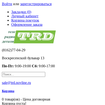
Войти
или
зарегистрироваться
Закладки (0)
Личный кабинет
Корзина покупок
Оформление заказа
(8162)77-04-29
Воскресенский бульвар 13
Пн-Пт:
9:00-19:00
Сб:
9:00-17:00
sale@trd.novline.ru
Корзина
0 товар(ов) - Цена договорная
Корзина пуста!