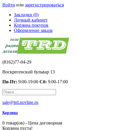
Войти
или
зарегистрироваться
Закладки (0)
Личный кабинет
Корзина покупок
Оформление заказа
(8162)77-04-29
Воскресенский бульвар 13
Пн-Пт:
9:00-19:00
Сб:
9:00-17:00
sale@trd.novline.ru
Корзина
0 товар(ов) - Цена договорная
Корзина пуста!