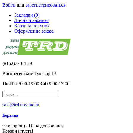
Войти
или
зарегистрироваться
Закладки (0)
Личный кабинет
Корзина покупок
Оформление заказа
(8162)77-04-29
Воскресенский бульвар 13
Пн-Пт:
9:00-19:00
Сб:
9:00-17:00
sale@trd.novline.ru
Корзина
0 товар(ов) - Цена договорная
Корзина пуста!