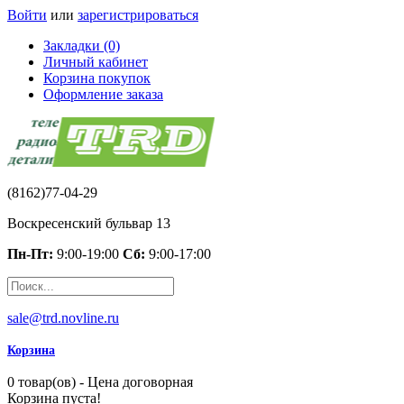
Войти
или
зарегистрироваться
Закладки (0)
Личный кабинет
Корзина покупок
Оформление заказа
(8162)77-04-29
Воскресенский бульвар 13
Пн-Пт:
9:00-19:00
Сб:
9:00-17:00
sale@trd.novline.ru
Корзина
0 товар(ов) - Цена договорная
Корзина пуста!