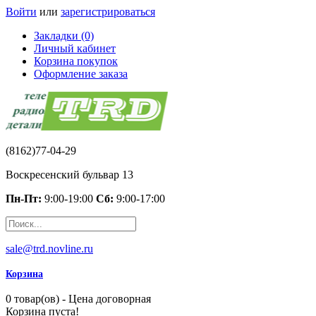
Войти
или
зарегистрироваться
Закладки (0)
Личный кабинет
Корзина покупок
Оформление заказа
(8162)77-04-29
Воскресенский бульвар 13
Пн-Пт:
9:00-19:00
Сб:
9:00-17:00
sale@trd.novline.ru
Корзина
0 товар(ов) - Цена договорная
Корзина пуста!