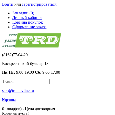
Войти
или
зарегистрироваться
Закладки (0)
Личный кабинет
Корзина покупок
Оформление заказа
(8162)77-04-29
Воскресенский бульвар 13
Пн-Пт:
9:00-19:00
Сб:
9:00-17:00
sale@trd.novline.ru
Корзина
0 товар(ов) - Цена договорная
Корзина пуста!