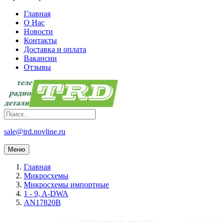
Главная
О Нас
Новости
Контакты
Доставка и оплата
Вакансии
Отзывы
sale@trd.novline.ru
Меню
Главная
Микросхемы
Микросхемы импортные
1 - 9, A-DWA
AN17820B