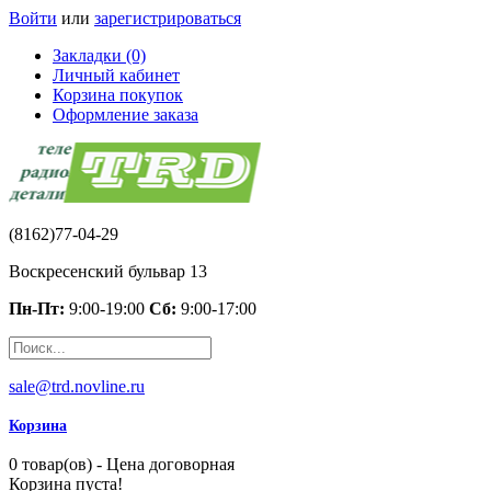
Войти
или
зарегистрироваться
Закладки (0)
Личный кабинет
Корзина покупок
Оформление заказа
(8162)77-04-29
Воскресенский бульвар 13
Пн-Пт:
9:00-19:00
Сб:
9:00-17:00
sale@trd.novline.ru
Корзина
0 товар(ов) - Цена договорная
Корзина пуста!