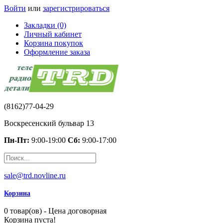
Войти
или
зарегистрироваться
Закладки (0)
Личный кабинет
Корзина покупок
Оформление заказа
(8162)77-04-29
Воскресенский бульвар 13
Пн-Пт:
9:00-19:00
Сб:
9:00-17:00
sale@trd.novline.ru
Корзина
0 товар(ов) - Цена договорная
Корзина пуста!