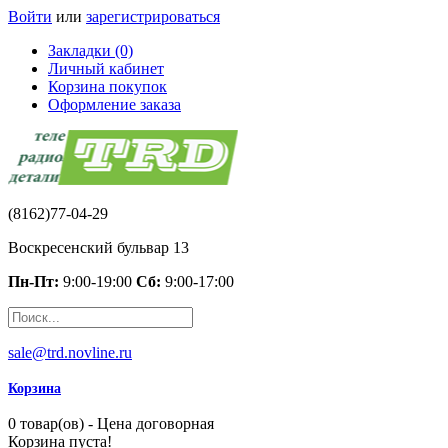
Войти
или
зарегистрироваться
Закладки (0)
Личный кабинет
Корзина покупок
Оформление заказа
(8162)77-04-29
Воскресенский бульвар 13
Пн-Пт:
9:00-19:00
Сб:
9:00-17:00
sale@trd.novline.ru
Корзина
0 товар(ов) - Цена договорная
Корзина пуста!