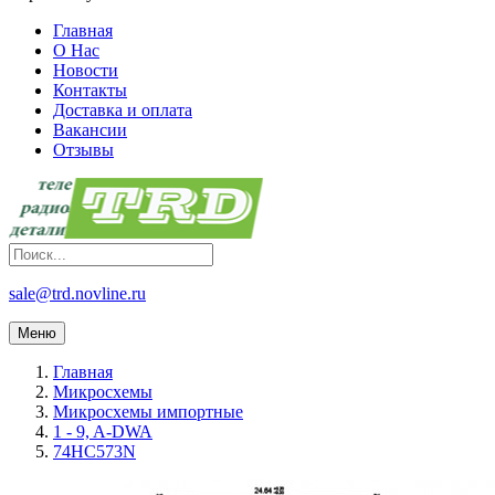
Главная
О Нас
Новости
Контакты
Доставка и оплата
Вакансии
Отзывы
sale@trd.novline.ru
Меню
Главная
Микросхемы
Микросхемы импортные
1 - 9, A-DWA
74HC573N