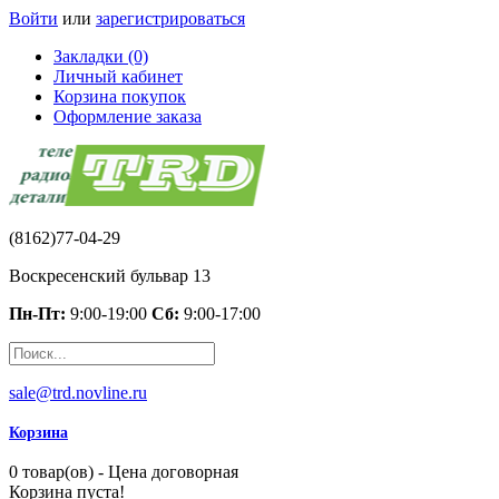
Войти
или
зарегистрироваться
Закладки (0)
Личный кабинет
Корзина покупок
Оформление заказа
(8162)77-04-29
Воскресенский бульвар 13
Пн-Пт:
9:00-19:00
Сб:
9:00-17:00
sale@trd.novline.ru
Корзина
0 товар(ов) - Цена договорная
Корзина пуста!