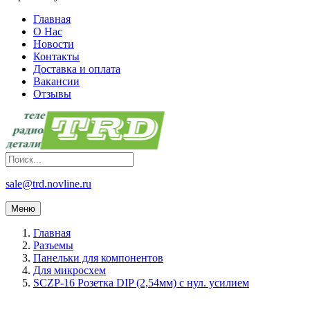
Главная
О Нас
Новости
Контакты
Доставка и оплата
Вакансии
Отзывы
sale@trd.novline.ru
Меню
Главная
Разъемы
Панельки для компонентов
Для микросхем
SCZP-16 Розетка DIP (2,54мм) с нул. усилием