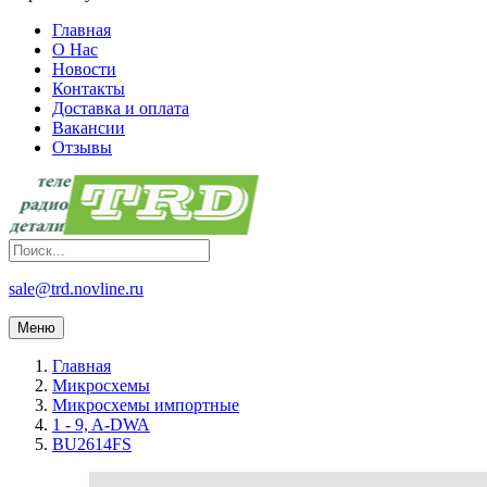
Главная
О Нас
Новости
Контакты
Доставка и оплата
Вакансии
Отзывы
sale@trd.novline.ru
Меню
Главная
Микросхемы
Микросхемы импортные
1 - 9, A-DWA
BU2614FS