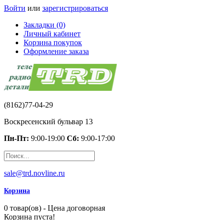
Войти
или
зарегистрироваться
Закладки (0)
Личный кабинет
Корзина покупок
Оформление заказа
(8162)77-04-29
Воскресенский бульвар 13
Пн-Пт:
9:00-19:00
Сб:
9:00-17:00
sale@trd.novline.ru
Корзина
0 товар(ов) - Цена договорная
Корзина пуста!