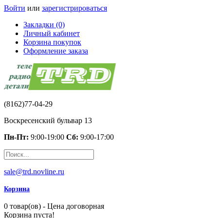
Войти
или
зарегистрироваться
Закладки (0)
Личный кабинет
Корзина покупок
Оформление заказа
(8162)77-04-29
Воскресенский бульвар 13
Пн-Пт:
9:00-19:00
Сб:
9:00-17:00
sale@trd.novline.ru
Корзина
0 товар(ов) - Цена договорная
Корзина пуста!