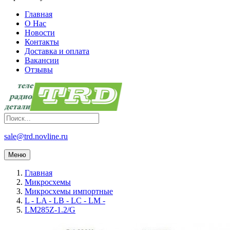
Главная
О Нас
Новости
Контакты
Доставка и оплата
Вакансии
Отзывы
sale@trd.novline.ru
Меню
Главная
Микросхемы
Микросхемы импортные
L - LA - LB - LC - LM -
LM285Z-1.2/G