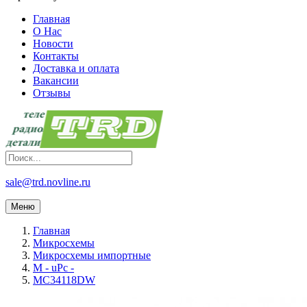
Главная
О Нас
Новости
Контакты
Доставка и оплата
Вакансии
Отзывы
sale@trd.novline.ru
Меню
Главная
Микросхемы
Микросхемы импортные
M - uPc -
MC34118DW