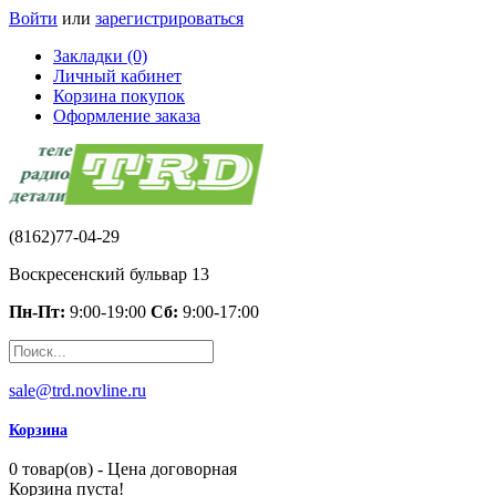
Войти
или
зарегистрироваться
Закладки (0)
Личный кабинет
Корзина покупок
Оформление заказа
(8162)77-04-29
Воскресенский бульвар 13
Пн-Пт:
9:00-19:00
Сб:
9:00-17:00
sale@trd.novline.ru
Корзина
0 товар(ов) - Цена договорная
Корзина пуста!