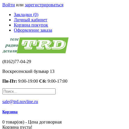
Войти
или
зарегистрироваться
Закладки (0)
Личный кабинет
Корзина покупок
Оформление заказа
(8162)77-04-29
Воскресенский бульвар 13
Пн-Пт:
9:00-19:00
Сб:
9:00-17:00
sale@trd.novline.ru
Корзина
0 товар(ов) - Цена договорная
Корзина пуста!