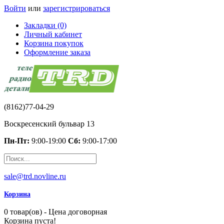
Войти
или
зарегистрироваться
Закладки (0)
Личный кабинет
Корзина покупок
Оформление заказа
(8162)77-04-29
Воскресенский бульвар 13
Пн-Пт:
9:00-19:00
Сб:
9:00-17:00
sale@trd.novline.ru
Корзина
0 товар(ов) - Цена договорная
Корзина пуста!