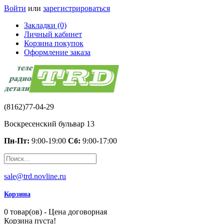
Войти
или
зарегистрироваться
Закладки (0)
Личный кабинет
Корзина покупок
Оформление заказа
(8162)77-04-29
Воскресенский бульвар 13
Пн-Пт:
9:00-19:00
Сб:
9:00-17:00
sale@trd.novline.ru
Корзина
0 товар(ов) - Цена договорная
Корзина пуста!