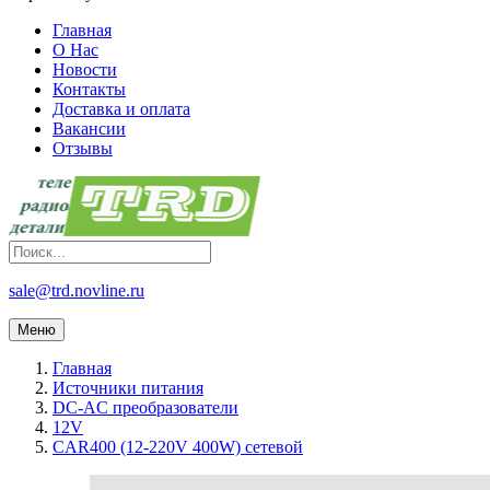
Главная
О Нас
Новости
Контакты
Доставка и оплата
Вакансии
Отзывы
sale@trd.novline.ru
Меню
Главная
Источники питания
DC-AC преобразователи
12V
CAR400 (12-220V 400W) сетевой