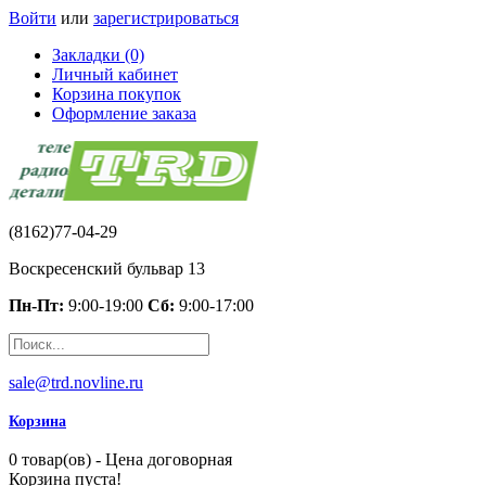
Войти
или
зарегистрироваться
Закладки (0)
Личный кабинет
Корзина покупок
Оформление заказа
(8162)77-04-29
Воскресенский бульвар 13
Пн-Пт:
9:00-19:00
Сб:
9:00-17:00
sale@trd.novline.ru
Корзина
0 товар(ов) - Цена договорная
Корзина пуста!