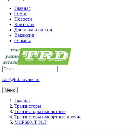
Главная
О Нас
Новости
Контакты
Доставка и оплата
Вакансии
Отзывы
sale@trd.novline.ru
Меню
Главная
Транзисторы
Транзисторы импортные
Транзисторы импортные прочие
MCP6001T-I/LT