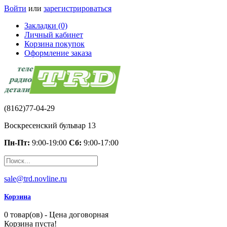
Войти
или
зарегистрироваться
Закладки (0)
Личный кабинет
Корзина покупок
Оформление заказа
(8162)77-04-29
Воскресенский бульвар 13
Пн-Пт:
9:00-19:00
Сб:
9:00-17:00
sale@trd.novline.ru
Корзина
0 товар(ов) - Цена договорная
Корзина пуста!