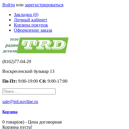
Войти
или
зарегистрироваться
Закладки (0)
Личный кабинет
Корзина покупок
Оформление заказа
(8162)77-04-29
Воскресенский бульвар 13
Пн-Пт:
9:00-19:00
Сб:
9:00-17:00
sale@trd.novline.ru
Корзина
0 товар(ов) - Цена договорная
Корзина пуста!