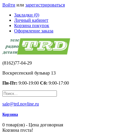
Войти
или
зарегистрироваться
Закладки (0)
Личный кабинет
Корзина покупок
Оформление заказа
(8162)77-04-29
Воскресенский бульвар 13
Пн-Пт:
9:00-19:00
Сб:
9:00-17:00
sale@trd.novline.ru
Корзина
0 товар(ов) - Цена договорная
Корзина пуста!