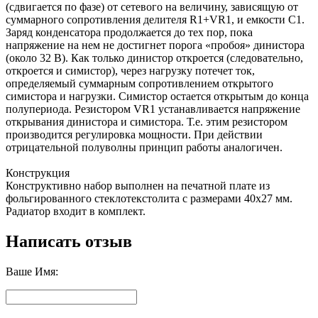
(сдвигается по фазе) от сетевого на величину, зависящую от
суммарного сопротивления делителя R1+VR1, и емкости С1.
Заряд конденсатора продолжается до тех пор, пока
напряжение на нем не достигнет порога «пробоя» динистора
(около 32 В). Как только динистор откроется (следовательно,
откроется и симистор), через нагрузку потечет ток,
определяемый суммарным сопротивлением открытого
симистора и нагрузки. Симистор остается открытым до конца
полупериода. Резистором VR1 устанавливается напряжение
открывания динистора и симистора. Т.е. этим резистором
производится регулировка мощности. При действии
отрицательной полуволны принцип работы аналогичен.
Конструкция
Конструктивно набор выполнен на печатной плате из
фольгированного стеклотекстолита с размерами 40x27 мм.
Радиатор входит в комплект.
Написать отзыв
Ваше Имя: