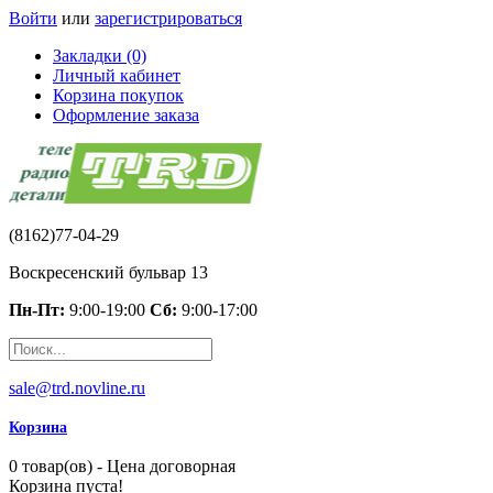
Войти
или
зарегистрироваться
Закладки (0)
Личный кабинет
Корзина покупок
Оформление заказа
(8162)77-04-29
Воскресенский бульвар 13
Пн-Пт:
9:00-19:00
Сб:
9:00-17:00
sale@trd.novline.ru
Корзина
0 товар(ов) - Цена договорная
Корзина пуста!