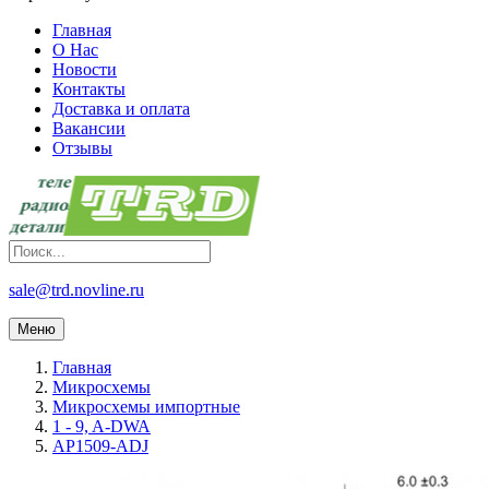
Главная
О Нас
Новости
Контакты
Доставка и оплата
Вакансии
Отзывы
sale@trd.novline.ru
Меню
Главная
Микросхемы
Микросхемы импортные
1 - 9, A-DWA
AP1509-ADJ