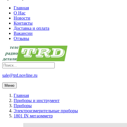
Главная
О Нас
Новости
Контакты
Доставка и оплата
Вакансии
Отзывы
sale@trd.novline.ru
Меню
Главная
Приборы и инструмент
Приборы
Электроизмерительные приборы
1801 IN мегаомметр