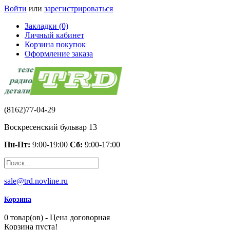
Войти
или
зарегистрироваться
Закладки (0)
Личный кабинет
Корзина покупок
Оформление заказа
(8162)77-04-29
Воскресенский бульвар 13
Пн-Пт:
9:00-19:00
Сб:
9:00-17:00
sale@trd.novline.ru
Корзина
0 товар(ов) - Цена договорная
Корзина пуста!