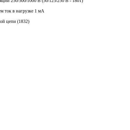
ии 250/500/1000 В (50/125/250 В - 1801)
 ток в нагрузке 1 мА
ой цепи (1832)