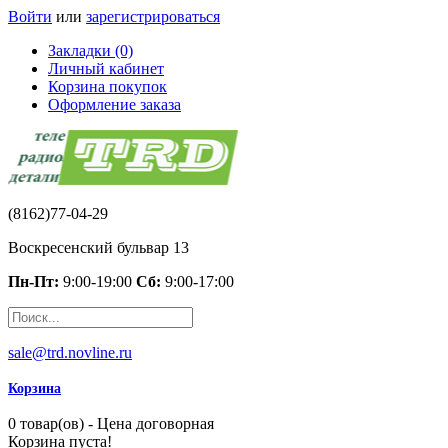
Войти
или
зарегистрироваться
Закладки (0)
Личный кабинет
Корзина покупок
Оформление заказа
(8162)77-04-29
Воскресенский бульвар 13
Пн-Пт:
9:00-19:00
Сб:
9:00-17:00
sale@trd.novline.ru
Корзина
0 товар(ов) - Цена договорная
Корзина пуста!