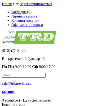
Войти
или
зарегистрироваться
Закладки (0)
Личный кабинет
Корзина покупок
Оформление заказа
(8162)77-04-29
Воскресенский бульвар 13
Пн-Пт:
9:00-19:00
Сб:
9:00-17:00
sale@trd.novline.ru
Корзина
0 товар(ов) - Цена договорная
Корзина пуста!