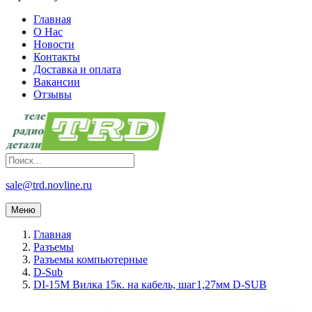
Главная
О Нас
Новости
Контакты
Доставка и оплата
Вакансии
Отзывы
sale@trd.novline.ru
Меню
Главная
Разъемы
Разъемы компьютерные
D-Sub
DI-15M Вилка 15к. на кабель, шаг1,27мм D-SUB