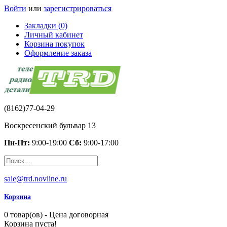
Войти
или
зарегистрироваться
Закладки (0)
Личный кабинет
Корзина покупок
Оформление заказа
(8162)77-04-29
Воскресенский бульвар 13
Пн-Пт:
9:00-19:00
Сб:
9:00-17:00
sale@trd.novline.ru
Корзина
0 товар(ов) - Цена договорная
Корзина пуста!