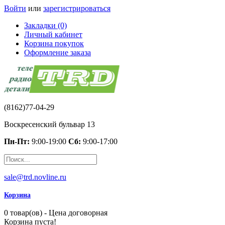
Войти
или
зарегистрироваться
Закладки (0)
Личный кабинет
Корзина покупок
Оформление заказа
(8162)77-04-29
Воскресенский бульвар 13
Пн-Пт:
9:00-19:00
Сб:
9:00-17:00
sale@trd.novline.ru
Корзина
0 товар(ов) - Цена договорная
Корзина пуста!