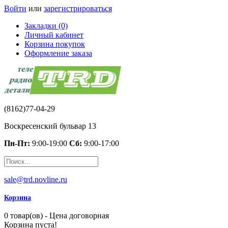
Войти
или
зарегистрироваться
Закладки (0)
Личный кабинет
Корзина покупок
Оформление заказа
(8162)77-04-29
Воскресенский бульвар 13
Пн-Пт:
9:00-19:00
Сб:
9:00-17:00
sale@trd.novline.ru
Корзина
0 товар(ов) - Цена договорная
Корзина пуста!